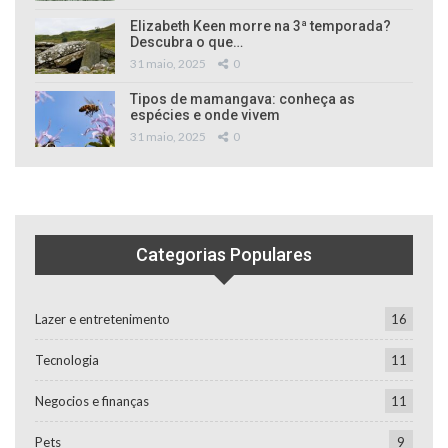
Elizabeth Keen morre na 3ª temporada?
Descubra o que…
31 maio, 2025
0
Tipos de mamangava: conheça as
espécies e onde vivem
31 maio, 2025
0
Categorias Populares
Lazer e entretenimento
16
Tecnologia
11
Negocios e finanças
11
Pets
9