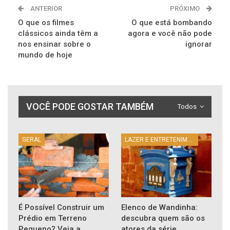
ANTERIOR
PRÓXIMO
O que os filmes
O que está bombando
clássicos ainda têm a
agora e você não pode
nos ensinar sobre o
ignorar
mundo de hoje
VOCÊ PODE GOSTAR TAMBÉM
Todos
GERAL
LAZER E ENTRETENIMENTO
É Possível Construir um
Elenco de Wandinha:
Prédio em Terreno
descubra quem são os
Pequeno? Veja a
atores da série