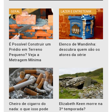
GERAL
LAZER E ENTRETENIMENTO
É Possível Construir um
Elenco de Wandinha:
Prédio em Terreno
descubra quem são os
Pequeno? Veja a
atores da série
Metragem Mínima
Cheiro de cigarro do
Elizabeth Keen morre na
nada: o que isso pode
3ª temporada?