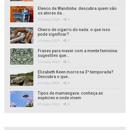
Elenco de Wandinha: descubra quem são
os atores da…
31 maio, 2025
0
Cheiro de cigarro do nada: o que isso
pode significar?
31 maio, 2025
0
Frases para mexer com a mente feminina:
sugestões que…
31 maio, 2025
0
Elizabeth Keen morre na 3ª temporada?
Descubra o que…
31 maio, 2025
0
Tipos de mamangava: conheça as
espécies e onde vivem
31 maio, 2025
0