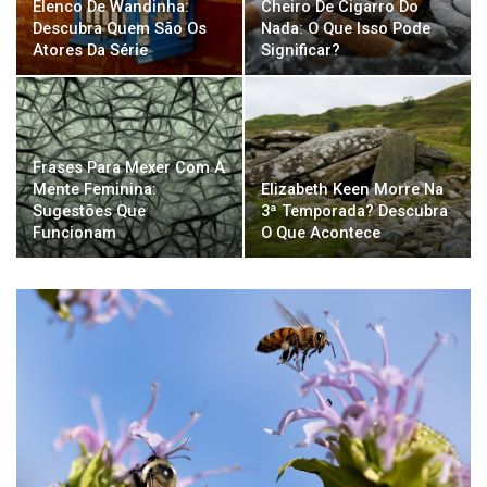
Elenco De Wandinha:
Cheiro De Cigarro Do
Descubra Quem São Os
Nada: O Que Isso Pode
Atores Da Série
Significar?
Frases Para Mexer Com A
Mente Feminina:
Elizabeth Keen Morre Na
Sugestões Que
3ª Temporada? Descubra
Funcionam
O Que Acontece