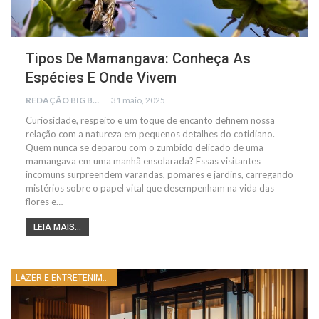
Tipos De Mamangava: Conheça As
Espécies E Onde Vivem
REDAÇÃO BIG BUSCA
31 maio, 2025
Curiosidade, respeito e um toque de encanto definem nossa
relação com a natureza em pequenos detalhes do cotidiano.
Quem nunca se deparou com o zumbido delicado de uma
mamangava em uma manhã ensolarada? Essas visitantes
incomuns surpreendem varandas, pomares e jardins, carregando
mistérios sobre o papel vital que desempenham na vida das
flores e…
LEIA MAIS...
LAZER E ENTRETENIMENTO