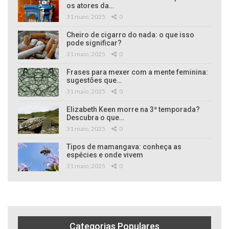
os atores da…
31 maio, 2025
0
Cheiro de cigarro do nada: o que isso
pode significar?
31 maio, 2025
0
Frases para mexer com a mente feminina:
sugestões que…
31 maio, 2025
0
Elizabeth Keen morre na 3ª temporada?
Descubra o que…
31 maio, 2025
0
Tipos de mamangava: conheça as
espécies e onde vivem
31 maio, 2025
0
Categorias Populares