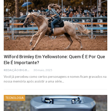
Wilford Brimley Em Yellowstone: Quem É E Por Que
Ele É Importante?
REDAÇÃO BIG BUSCA
30 maio, 2025
Você já percebeu como certos personagens e nomes ficam gravados na
nossa memória após assistir a uma série…
TECNOLOGIA