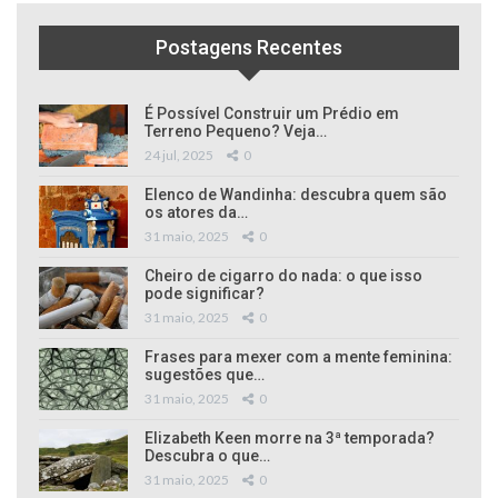
Postagens Recentes
É Possível Construir um Prédio em
Terreno Pequeno? Veja…
24 jul, 2025
0
Elenco de Wandinha: descubra quem são
os atores da…
31 maio, 2025
0
Cheiro de cigarro do nada: o que isso
pode significar?
31 maio, 2025
0
Frases para mexer com a mente feminina:
sugestões que…
31 maio, 2025
0
Elizabeth Keen morre na 3ª temporada?
Descubra o que…
31 maio, 2025
0