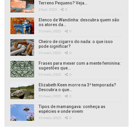
Terreno Pequeno? Veja…
24 jul, 2025
0
Elenco de Wandinha: descubra quem são
os atores da…
31 maio, 2025
0
Cheiro de cigarro do nada: o que isso
pode significar?
31 maio, 2025
0
Frases para mexer com a mente feminina:
sugestões que…
31 maio, 2025
0
Elizabeth Keen morre na 3ª temporada?
Descubra o que…
31 maio, 2025
0
Tipos de mamangava: conheça as
espécies e onde vivem
31 maio, 2025
0