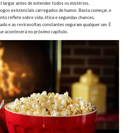
el largar antes de entender todos os mistérios.
logos existenciais carregados de humor. Basta começar, e
to reflete sobre vida, ética e segundas chances.
ado e as reviravoltas constantes seguram qualquer um. É
ue acontecerá no próximo capítulo.