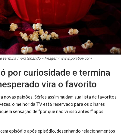
de e termina maratonando – Imagem: www.pixabay.com
ó por curiosidade e termina
esperado vira o favorito
a novas paixões. Séries assim mudam sua lista de favoritos
ezes, o melhor da TV está reservado para os olhares
aquela sensação de “por que não vi isso antes?” após
scem episódio após episódio, desenhando relacionamentos