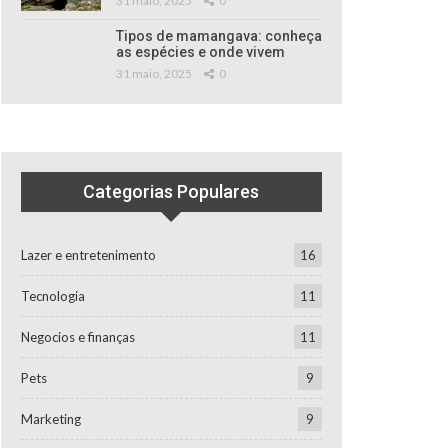
31 maio, 2025
0
Tipos de mamangava: conheça
as espécies e onde vivem
31 maio, 2025
0
Categorias Populares
Lazer e entretenimento
16
Tecnologia
11
Negocios e finanças
11
Pets
9
Marketing
9