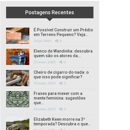
Postagens Recentes
É Possível Construir um Prédio
em Terreno Pequeno? Veja…
24 jul, 2025
0
Elenco de Wandinha: descubra
quem são os atores da…
31 maio, 2025
0
Cheiro de cigarro do nada: o
que isso pode significar?
31 maio, 2025
0
Frases para mexer com a
mente feminina: sugestões
que…
31 maio, 2025
0
Elizabeth Keen morre na 3ª
temporada? Descubra o que…