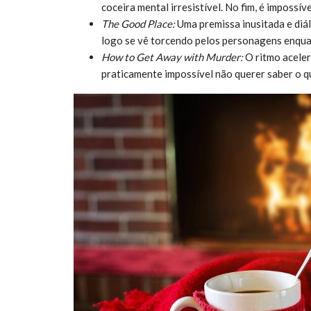
coceira mental irresistível. No fim, é impossív
The Good Place:
Uma premissa inusitada e diá
logo se vê torcendo pelos personagens enquan
How to Get Away with Murder:
O ritmo aceler
praticamente impossível não querer saber o q