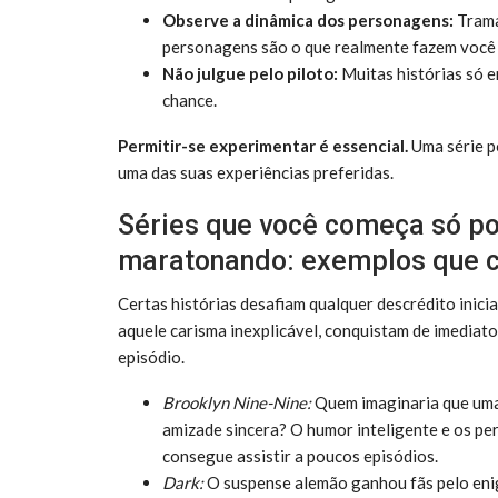
Observe a dinâmica dos personagens:
Trama
personagens são o que realmente fazem você 
Não julgue pelo piloto:
Muitas histórias só e
chance.
Permitir-se experimentar é essencial.
Uma série p
uma das suas experiências preferidas.
Séries que você começa só po
maratonando: exemplos que 
Certas histórias desafiam qualquer descrédito inici
aquele carisma inexplicável, conquistam de imedia
episódio.
Brooklyn Nine-Nine:
Quem imaginaria que uma d
amizade sincera? O humor inteligente e os p
consegue assistir a poucos episódios.
Dark:
O suspense alemão ganhou fãs pelo eni