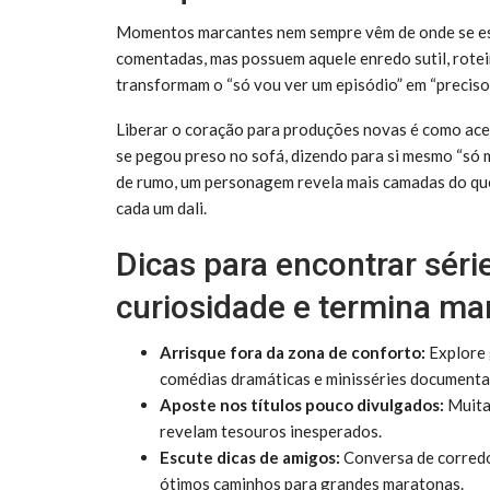
Momentos marcantes nem sempre vêm de onde se esp
comentadas, mas possuem aquele enredo sutil, rotei
transformam o “só vou ver um episódio” em “preciso 
Liberar o coração para produções novas é como ace
se pegou preso no sofá, dizendo para si mesmo “só 
de rumo, um personagem revela mais camadas do que
cada um dali.
Dicas para encontrar sér
curiosidade e termina m
Arrisque fora da zona de conforto:
Explore 
comédias dramáticas e minisséries documenta
Aposte nos títulos pouco divulgados:
Muitas
revelam tesouros inesperados.
Escute dicas de amigos:
Conversa de corredor
ótimos caminhos para grandes maratonas.