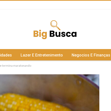
idades
Lazer E Entretenimento
Negocios E Finanças
e e termina maratonando